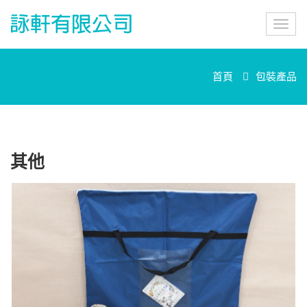
詠
Toggl
軒
navig
有
限
公
首頁
包裝產品
司
其他