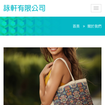
詠
Toggl
軒
navig
有
限
公
首頁
關於我們
司