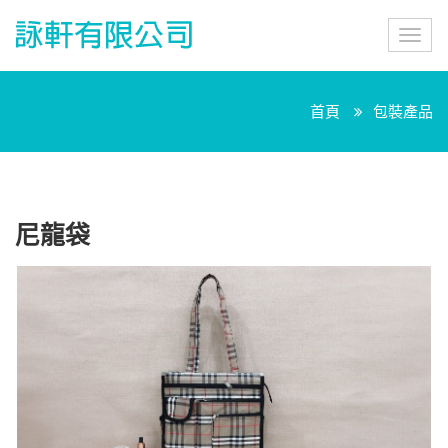
詠
Toggl
軒
navig
有
限
公
首頁
包裝產品
司
尼龍袋