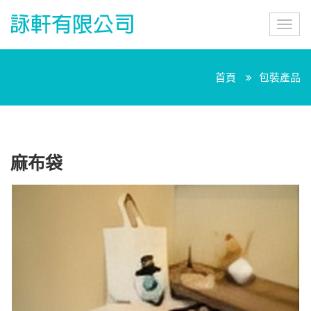
詠
Toggl
軒
navig
有
限
公
首頁
包裝產品
司
麻布袋