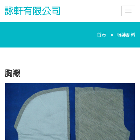
詠
Toggl
軒
navig
有
限
公
首頁
服裝副料
司
胸襯