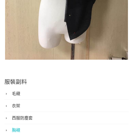
服裝副料
毛襯
衣架
西服防塵套
胸襯